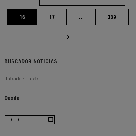
Página
Página
Páginas intermedias U
Página
16
17
...
389
BUSCADOR NOTICIAS
Desde