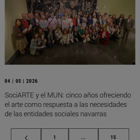
04 | 05 | 2026
SociARTE y el MUN: cinco años ofreciendo
el arte como respuesta a las necesidades
de las entidades sociales navarras
Página
Páginas intermedias Us
Página
1
...
15