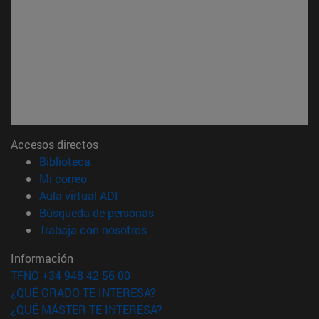
Accesos directos
(abre en nueva ventana)
Biblioteca
(abre en nueva ventana)
Mi correo
(abre en nueva ventana)
Aula virtual ADI
(abre en nueva ventana)
Búsqueda de personas
(abre en nueva ventana)
Trabaja con nosotros
Información
TFNO +34 948 42 56 00
¿QUÉ GRADO TE INTERESA?
¿QUÉ MÁSTER TE INTERESA?