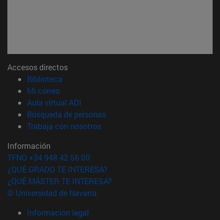
Accesos directos
(abre en nueva ventana)
Biblioteca
(abre en nueva ventana)
Mi correo
(abre en nueva ventana)
Aula virtual ADI
(abre en nueva ventana)
Búsqueda de personas
(abre en nueva ventana)
Trabaja con nosotros
Información
TFNO +34 948 42 56 00
¿QUÉ GRADO TE INTERESA?
¿QUÉ MÁSTER TE INTERESA?
© Universidad de Navarra
Información legal