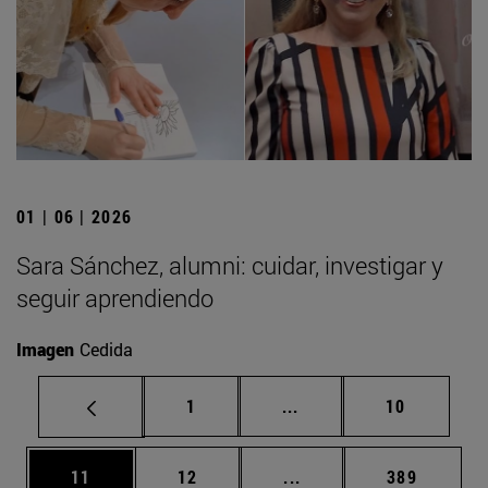
01 | 06 | 2026
Sara Sánchez, alumni: cuidar, investigar y
seguir aprendiendo
Imagen
Cedida
Página
Páginas intermedias Us
Página
1
...
10
Página
Página
Páginas intermedias U
Página
11
12
...
389