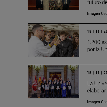
futuro d
Imagen
Ced
18 | 11 | 
1.200 es
por la U
15 | 11 | 
La Unive
elaborar
Imagen
Ced