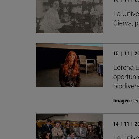
La Unive
Cierva, p
15 | 11 | 
Lorena E
oportuni
biodiver
Imagen
Ced
14 | 11 | 
La Unive