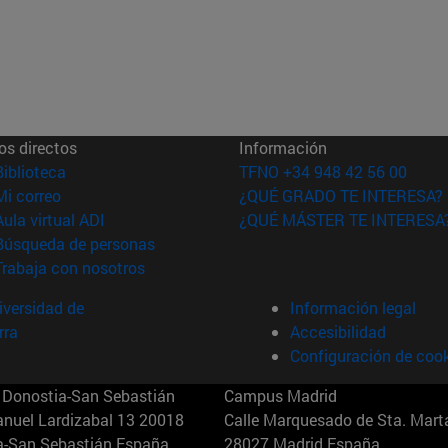
os directos
Información
(abre en nueva ventana)
Biblioteca
TFNO +34 948 42 56 00
(abre en nueva ventana)
Mi correo
¿QUÉ GRADO TE INTERESA?
(abre en nueva ventana)
Aula virtual ADI
¿QUÉ MÁSTER TE INTERESA
(abre en nueva ventana)
Búsqueda de personas
(abre en nueva ventana)
Trabaja con nosotros
versidad de
Información legal
rra
Accesibilidad
Configuración de coo
Donostia-San Sebastián
Campus Madrid
anuel Lardizabal 13 20018
Calle Marquesado de Sta. Marta
a-San Sebastián España
28027 Madrid España