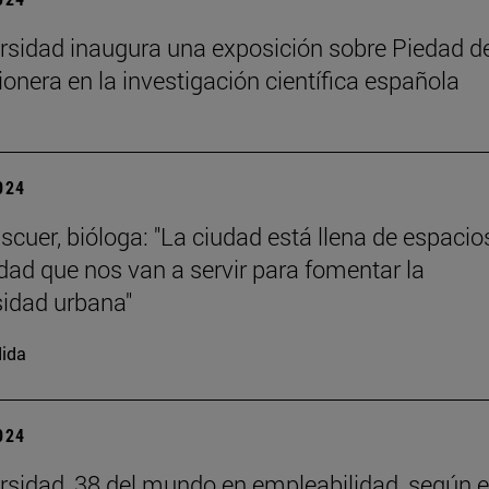
rsidad inaugura una exposición sobre Piedad de
ionera en la investigación científica española
2024
scuer, bióloga: "La ciudad está llena de espacio
dad que nos van a servir para fomentar la
sidad urbana"
ida
2024
rsidad, 38 del mundo en empleabilidad, según e