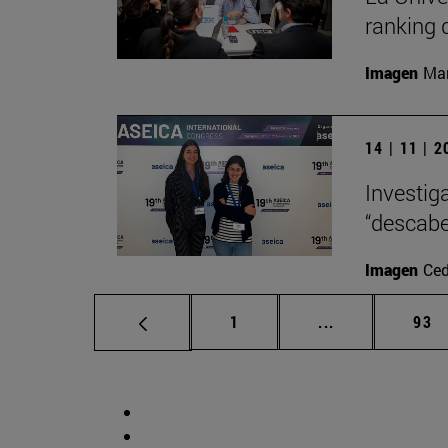
ranking 
Imagen
Man
14 | 11 | 
Investig
“descabe
Imagen
Ced
Página
Páginas interm
Pág
1
...
93