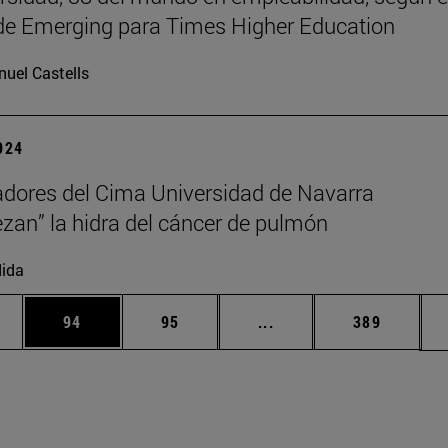
de Emerging para Times Higher Education
uel Castells
2024
adores del Cima Universidad de Navarra
zan” la hidra del cáncer de pulmón
ida
edias Use TAB para desplazarse.
ina
Página
Página
Páginas intermedias Us
Página
94
95
...
389