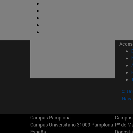
Acces
© Uni
Nava
Campus Pamplona
Campus 
Campus Universitario 31009 Pamplona
Pº de M
España
Donosti