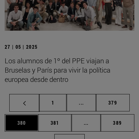
27 | 05 | 2025
Los alumnos de 1º del PPE viajan a
Bruselas y París para vivir la política
europea desde dentro
Página
Páginas intermedias Us
Página
1
...
379
Página
Página
Páginas intermedias 
Página
380
381
...
389