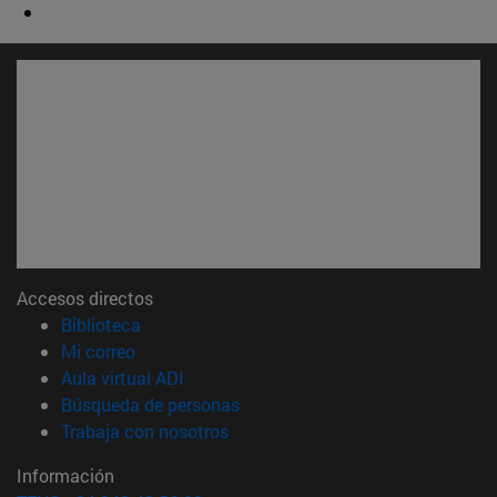
Accesos directos
(abre en nueva ventana)
Biblioteca
(abre en nueva ventana)
Mi correo
(abre en nueva ventana)
Aula virtual ADI
(abre en nueva ventana)
Búsqueda de personas
(abre en nueva ventana)
Trabaja con nosotros
Información