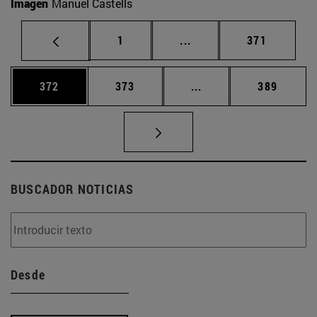
Imagen
Manuel Castells
Página
Páginas intermedias Us
Página
1
...
371
Página
Página
Páginas intermedias 
Página
372
373
...
389
BUSCADOR NOTICIAS
Desde