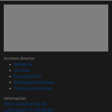
Accesos directos
(abre en nueva ventana)
Biblioteca
(abre en nueva ventana)
Mi correo
(abre en nueva ventana)
Aula virtual ADI
(abre en nueva ventana)
Búsqueda de personas
(abre en nueva ventana)
Trabaja con nosotros
Información
TFNO +34 948 42 56 00
¿QUÉ GRADO TE INTERESA?