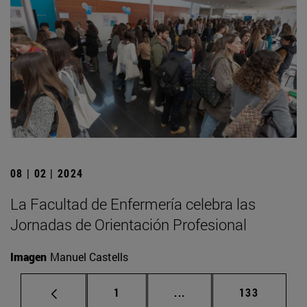
08 | 02 | 2024
La Facultad de Enfermería celebra las
Jornadas de Orientación Profesional
Imagen
Manuel Castells
Página
Páginas intermedias Us
Página
1
...
133