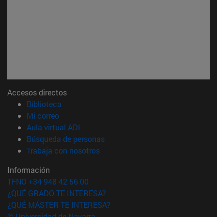
Accesos directos
(abre en nueva ventana)
Biblioteca
(abre en nueva ventana)
Mi correo
(abre en nueva ventana)
Aula virtual ADI
(abre en nueva ventana)
Búsqueda de personas
(abre en nueva ventana)
Trabaja con nosotros
Información
TFNO +34 948 42 56 00
¿QUÉ GRADO TE INTERESA?
¿QUÉ MÁSTER TE INTERESA?
© Universidad de Navarra