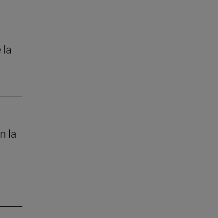
 la
n la
s