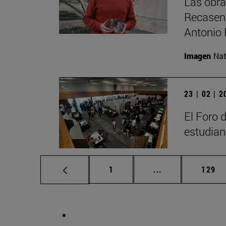
Las obra
Recasens
Antonio 
Imagen
Nat
23 | 02 | 
El Foro 
estudian
Página
Páginas intermed
Págin
1
...
129