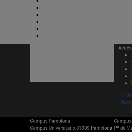
Acces
© Uni
Nava
Campus Pamplona
Campus 
Campus Universitario 31009 Pamplona
Pº de M