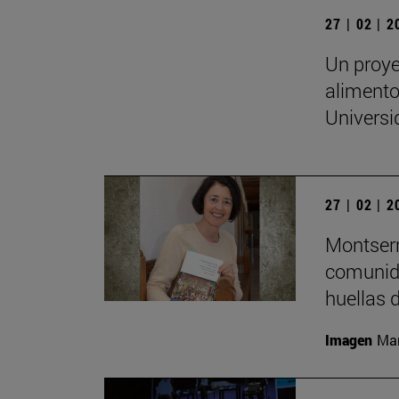
27 | 02 | 
Un proye
alimento
Universi
27 | 02 | 
Montserr
comunida
huellas 
Imagen
Man