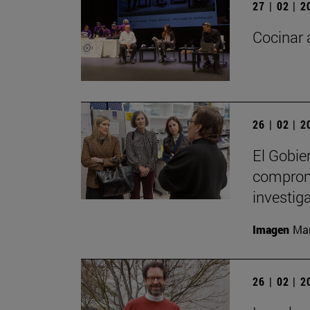
27 | 02 | 
Cocinar 
26 | 02 | 
El Gobie
compromi
investig
Imagen
Man
26 | 02 | 