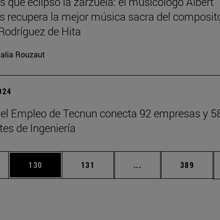
s que eclipsó la zarzuela: el musicólogo Albert
 recupera la mejor música sacra del composit
Rodríguez de Hita
alia Rouzaut
2024
del Empleo de Tecnun conecta 92 empresas y 5
tes de Ingeniería
ias Use TAB para desplazarse.
a
Página
Página
Páginas intermedias 
Página
130
131
...
389