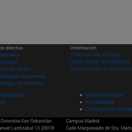
os directos
Información
(abre en nueva ventana)
Biblioteca
TFNO +34 948 42 56 00
(abre en nueva ventana)
Mi correo
¿QUÉ GRADO TE INTERESA?
(abre en nueva ventana)
Aula virtual ADI
¿QUÉ MÁSTER TE INTERESA
(abre en nueva ventana)
Búsqueda de personas
(abre en nueva ventana)
Trabaja con nosotros
versidad de
Información legal
rra
Accesibilidad
Configuración de coo
Donostia-San Sebastián
Campus Madrid
anuel Lardizabal 13 20018
Calle Marquesado de Sta. Marta