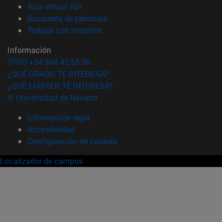
(abre en nueva ventana)
Aula virtual ADI
(abre en nueva ventana)
Búsqueda de personas
(abre en nueva ventana)
Trabaja con nosotros
Información
TFNO +34 948 42 56 00
¿QUÉ GRADO TE INTERESA?
¿QUÉ MÁSTER TE INTERESA?
© Universidad de Navarra
Información legal
Accesibilidad
Configuración de cookies
Localizador de campus