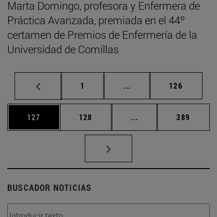
Marta Domingo, profesora y Enfermera de
Práctica Avanzada, premiada en el 44º
certamen de Premios de Enfermería de la
Universidad de Comillas
Página
Páginas intermedias Us
Página
1
...
126
Página
Página
Páginas intermedias 
Página
127
128
...
389
BUSCADOR NOTICIAS