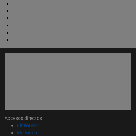
Accesos directos
(abre en nueva ventana)
Biblioteca
(abre en nueva ventana)
Mi correo