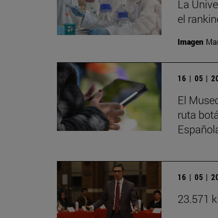
La Unive
el ranki
Imagen
Man
16 | 05 | 
El Museo
ruta bot
Español
16 | 05 | 
23.571 k