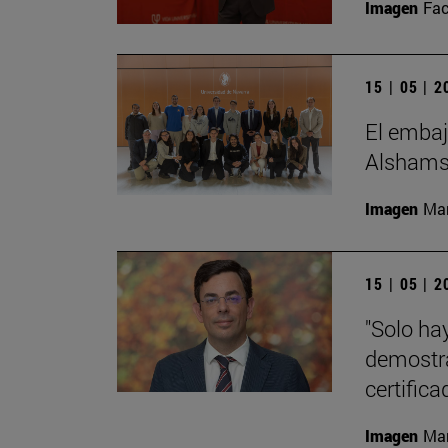
Imagen
Fac
15 | 05 | 
El embaj
Alshamsi
Imagen
Man
15 | 05 | 
"Solo ha
demostra
certific
Imagen
Man