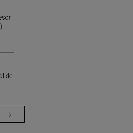
esor
)
al de
Use TAB para desplazarse.