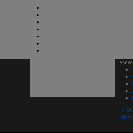
Acces
© Uni
Nava