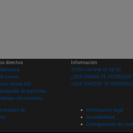
os directos
Información
(abre en nueva ventana)
Biblioteca
TFNO +34 948 42 56 00
(abre en nueva ventana)
Mi correo
¿QUÉ GRADO TE INTERESA?
(abre en nueva ventana)
Aula virtual ADI
¿QUÉ MÁSTER TE INTERESA
(abre en nueva ventana)
Búsqueda de personas
(abre en nueva ventana)
Trabaja con nosotros
versidad de
Información legal
rra
Accesibilidad
Configuración de coo