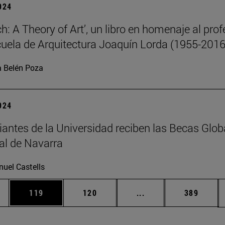
2024
h: A Theory of Art’, un libro en homenaje al prof
cuela de Arquitectura Joaquín Lorda (1955-2016
 Belén Poza
2024
iantes de la Universidad reciben las Becas Glob
al de Navarra
uel Castells
ias Use TAB para desplazarse.
a
Página
Página
Páginas intermedias 
Página
119
120
...
389