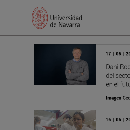
17 | 05 | 
Dani Rod
del sect
en el fut
Imagen
Ced
16 | 05 | 