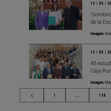
13 | 05 | 
‘Gombric
de la Es
Imagen
Ana
13 | 05 | 
45 estud
Caja Rur
Imagen
Man
Página
Páginas intermed
Págin
1
...
118