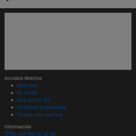
Accesos directos
(abre en nueva ventana)
Biblioteca
(abre en nueva ventana)
Mi correo
(abre en nueva ventana)
Aula virtual ADI
(abre en nueva ventana)
Búsqueda de personas
(abre en nueva ventana)
Trabaja con nosotros
Información
TFNO +34 948 42 56 00