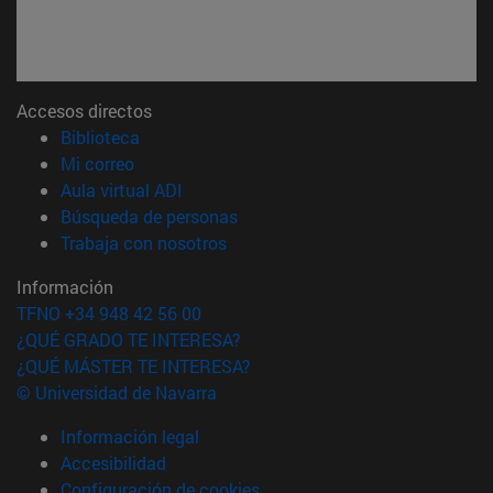
Accesos directos
(abre en nueva ventana)
Biblioteca
(abre en nueva ventana)
Mi correo
(abre en nueva ventana)
Aula virtual ADI
(abre en nueva ventana)
Búsqueda de personas
(abre en nueva ventana)
Trabaja con nosotros
Información
TFNO +34 948 42 56 00
¿QUÉ GRADO TE INTERESA?
¿QUÉ MÁSTER TE INTERESA?
© Universidad de Navarra
Información legal
Accesibilidad
Configuración de cookies