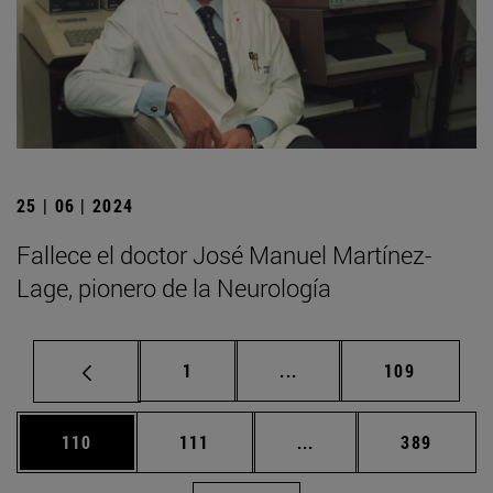
25 | 06 | 2024
Fallece el doctor José Manuel Martínez-
Lage, pionero de la Neurología
Página
Páginas intermedias Us
Página
1
...
109
Página
Página
Páginas intermedias 
Página
110
111
...
389