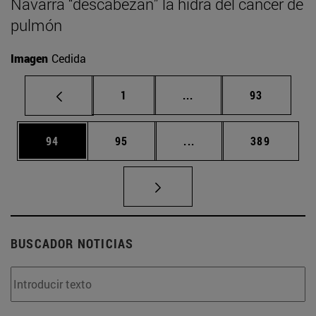
Navarra “descabezan” la hidra del cáncer de
pulmón
Imagen
Cedida
Página
Páginas intermedias Us
Página
1
...
93
Página
Página
Páginas intermedias U
Página
94
95
...
389
BUSCADOR NOTICIAS