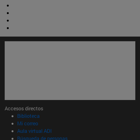
Accesos directos
(abre en nueva ventana)
Biblioteca
(abre en nueva ventana)
Mi correo
(abre en nueva ventana)
Aula virtual ADI
(abre en nueva ventana)
Búsqueda de personas