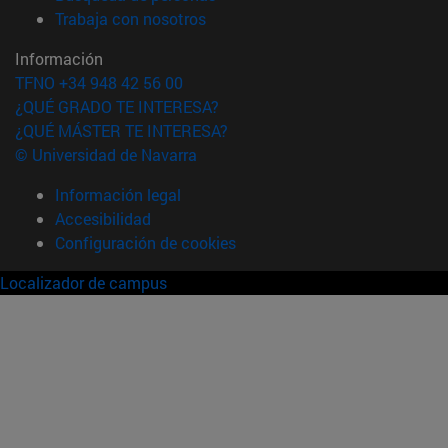
(abre en nueva ventana)
Trabaja con nosotros
Información
TFNO +34 948 42 56 00
¿QUÉ GRADO TE INTERESA?
¿QUÉ MÁSTER TE INTERESA?
© Universidad de Navarra
Información legal
Accesibilidad
Configuración de cookies
Localizador de campus