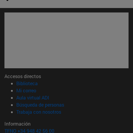
Accesos directos
(abre en nueva ventana)
Biblioteca
(abre en nueva ventana)
Mi correo
(abre en nueva ventana)
Aula virtual ADI
(abre en nueva ventana)
Búsqueda de personas
(abre en nueva ventana)
Trabaja con nosotros
Información
TFNO +34 948 42 56 00