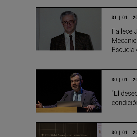
31 | 01 | 
Fallece 
Mecánica
Escuela 
30 | 01 | 
“El dese
condici
30 | 01 | 