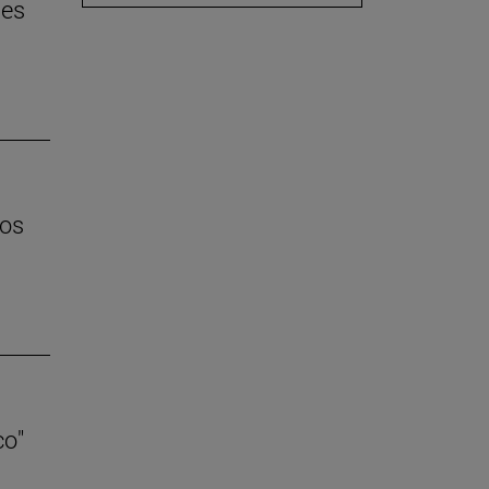
 es
los
co"