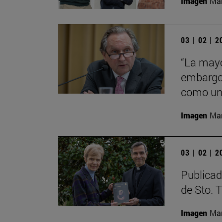
Imagen
Man
03 | 02 | 
“La mayo
embargo 
como una
Imagen
Man
03 | 02 | 
Publicad
de Sto. 
Imagen
Man