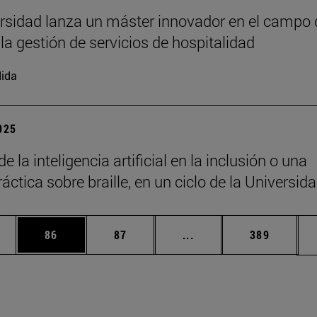
rsidad lanza un máster innovador en el campo 
 la gestión de servicios de hospitalidad
ida
2025
de la inteligencia artificial en la inclusión o una
áctica sobre braille, en un ciclo de la Universid
edias Use TAB para desplazarse.
ina
Página
Página
Páginas intermedias Us
Página
86
87
...
389