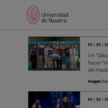
04 | 02 | 
Un “Sili
hacer “m
del Hack
Imagen
Da
04 | 02 | 