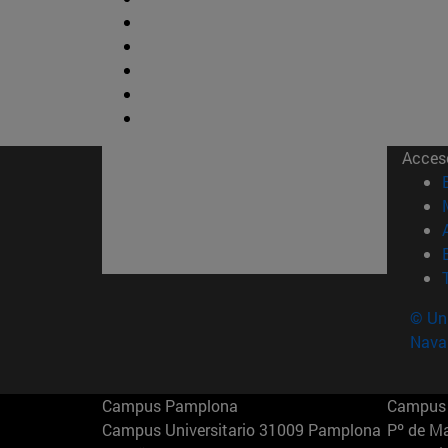
Acces
© Uni
Nava
Campus Pamplona
Campus 
Campus Universitario 31009 Pamplona
Pº de M