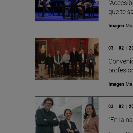
"Accesibi
que te s
Imagen
Man
03 | 02 | 
Convenio
profesio
Imagen
Man
03 | 02 | 
"En la n