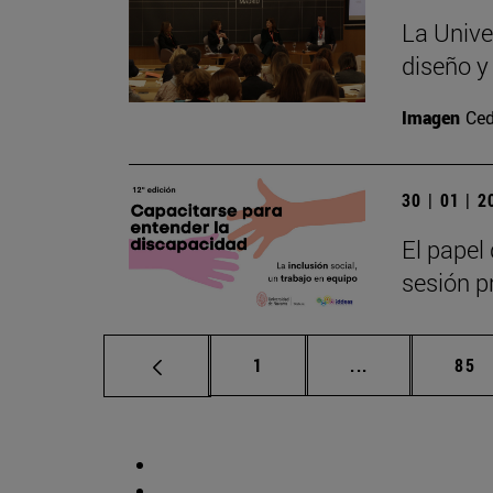
La Unive
diseño y
Imagen
Ced
30 | 01 | 
El papel 
sesión pr
Página
Páginas interm
Pág
1
...
85