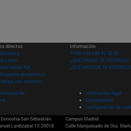
os directos
Información
(abre en nueva ventana)
Biblioteca
TFNO +34 948 42 56 00
(abre en nueva ventana)
Mi correo
¿QUÉ GRADO TE INTERESA?
(abre en nueva ventana)
Aula virtual ADI
¿QUÉ MÁSTER TE INTERESA
(abre en nueva ventana)
Búsqueda de personas
(abre en nueva ventana)
Trabaja con nosotros
versidad de
Información legal
rra
Accesibilidad
Configuración de coo
Donostia-San Sebastián
Campus Madrid
anuel Lardizabal 13 20018
Calle Marquesado de Sta. Marta