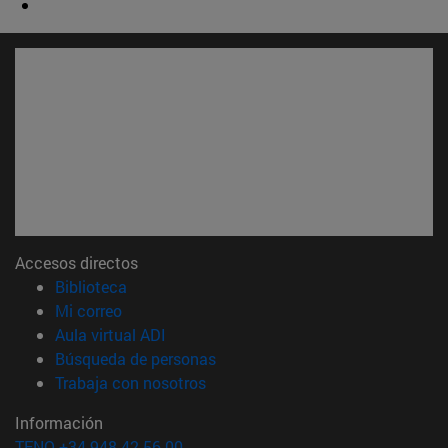
Accesos directos
(abre en nueva ventana)
Biblioteca
(abre en nueva ventana)
Mi correo
(abre en nueva ventana)
Aula virtual ADI
(abre en nueva ventana)
Búsqueda de personas
(abre en nueva ventana)
Trabaja con nosotros
Información
TFNO +34 948 42 56 00