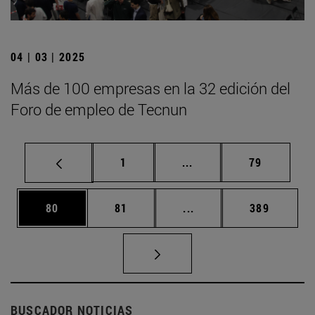
04 | 03 | 2025
Más de 100 empresas en la 32 edición del
Foro de empleo de Tecnun
Página
Páginas intermedias Us
Página
1
...
79
Página
Página
Páginas intermedias U
Página
80
81
...
389
BUSCADOR NOTICIAS