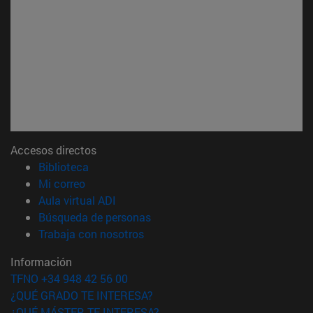
Accesos directos
(abre en nueva ventana)
Biblioteca
(abre en nueva ventana)
Mi correo
(abre en nueva ventana)
Aula virtual ADI
(abre en nueva ventana)
Búsqueda de personas
(abre en nueva ventana)
Trabaja con nosotros
Información
TFNO +34 948 42 56 00
¿QUÉ GRADO TE INTERESA?
¿QUÉ MÁSTER TE INTERESA?