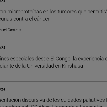
2024
an microproteínas en los tumores que permitir
cunas contra el cáncer
uel Castells
2024
nes especiales desde El Congo: la experiencia 
diante de la Universidad en Kinshasa
2024
sentación discursiva de los cuidados paliativos 
estigadora del ICS Alicia Hernando a Lancaster