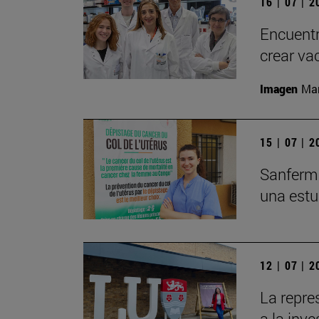
16 | 07 | 
Encuentr
crear va
Imagen
Man
15 | 07 | 
Sanfermi
una estu
12 | 07 | 
La repre
a la inv