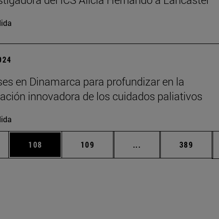
ida
2024
es en Dinamarca para profundizar en la
ción innovadora de los cuidados paliativos
ida
ias Use TAB para desplazarse.
a
Página
Página
Páginas intermedias 
Página
108
109
...
389