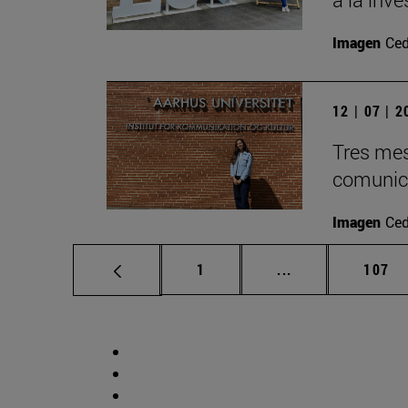
Imagen
Ced
12 | 07 | 
Tres mes
comunica
Imagen
Ced
Página
Páginas intermed
Págin
1
...
107