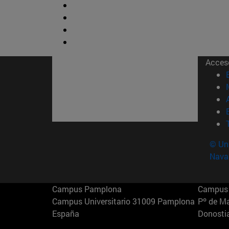
Acces
© Uni
Nava
Campus Pamplona
Campus 
Campus Universitario 31009 Pamplona
Pº de M
España
Donosti