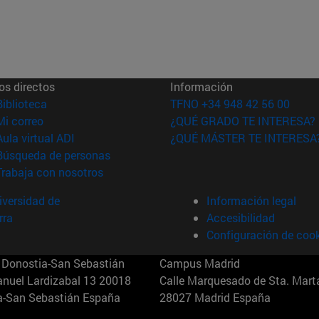
os directos
Información
(abre en nueva ventana)
Biblioteca
TFNO +34 948 42 56 00
(abre en nueva ventana)
Mi correo
¿QUÉ GRADO TE INTERESA?
(abre en nueva ventana)
Aula virtual ADI
¿QUÉ MÁSTER TE INTERESA
(abre en nueva ventana)
Búsqueda de personas
(abre en nueva ventana)
Trabaja con nosotros
versidad de
Información legal
rra
Accesibilidad
Configuración de coo
Donostia-San Sebastián
Campus Madrid
anuel Lardizabal 13 20018
Calle Marquesado de Sta. Marta
a-San Sebastián España
28027 Madrid España