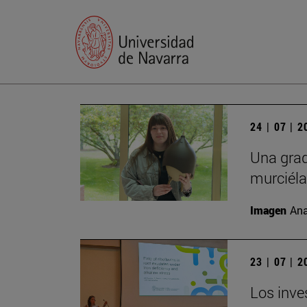
24 | 07 | 
Una grad
murciél
Imagen
Ana
23 | 07 | 
Los inve