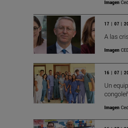
Imagen
Ced
17 | 07 | 
A las cr
Imagen
CE
16 | 07 | 
Un equip
congole
Imagen
Ced