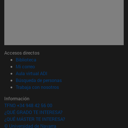
Accesos directos
(abre en nueva ventana)
Biblioteca
(abre en nueva ventana)
Mi correo
(abre en nueva ventana)
Aula virtual ADI
(abre en nueva ventana)
Búsqueda de personas
(abre en nueva ventana)
Trabaja con nosotros
Información
TFNO +34 948 42 56 00
¿QUÉ GRADO TE INTERESA?
¿QUÉ MÁSTER TE INTERESA?
© Universidad de Navarra