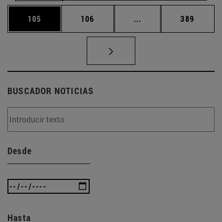
Página
Página
Páginas intermedias 
Página
105
106
...
389
BUSCADOR NOTICIAS
Desde
Hasta