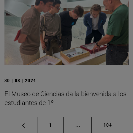
30 | 08 | 2024
El Museo de Ciencias da la bienvenida a los
estudiantes de 1º
Página
Páginas intermedias Us
Página
1
...
104