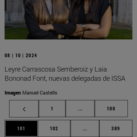
08 | 10 | 2024
Leyre Carrascosa Semberoiz y Laia
Bononad Font, nuevas delegadas de ISSA
Imagen
Manuel Castells
Página
Páginas intermedias Us
Página
1
...
100
Página
Página
Páginas intermedias 
Página
101
102
...
389