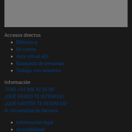
Accesos directos
(abre en nueva ventana)
Biblioteca
(abre en nueva ventana)
Mi correo
(abre en nueva ventana)
Aula virtual ADI
(abre en nueva ventana)
Búsqueda de personas
(abre en nueva ventana)
Trabaja con nosotros
Información
TFNO +34 948 42 56 00
¿QUÉ GRADO TE INTERESA?
¿QUÉ MÁSTER TE INTERESA?
© Universidad de Navarra
Información legal
Accesibilidad