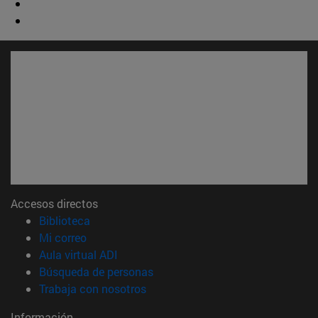
Accesos directos
(abre en nueva ventana)
Biblioteca
(abre en nueva ventana)
Mi correo
(abre en nueva ventana)
Aula virtual ADI
(abre en nueva ventana)
Búsqueda de personas
(abre en nueva ventana)
Trabaja con nosotros
Información