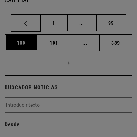
Página
Páginas intermedias Us
Página
1
...
99
Página
Página
Páginas intermedias 
Página
100
101
...
389
BUSCADOR NOTICIAS
Desde