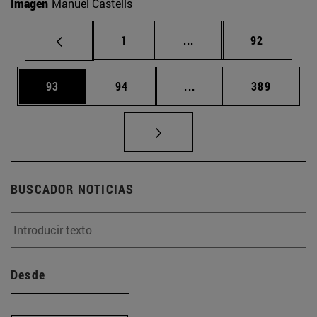
Imagen
Manuel Castells
Página
Páginas intermedias Us
Página
1
...
92
Página
Página
Páginas intermedias U
Página
93
94
...
389
BUSCADOR NOTICIAS
Desde