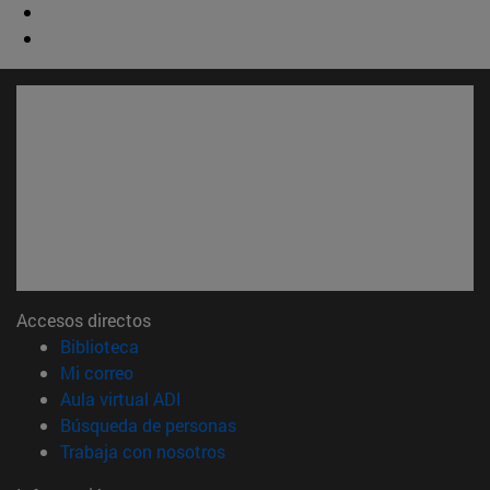
Accesos directos
(abre en nueva ventana)
Biblioteca
(abre en nueva ventana)
Mi correo
(abre en nueva ventana)
Aula virtual ADI
(abre en nueva ventana)
Búsqueda de personas
(abre en nueva ventana)
Trabaja con nosotros