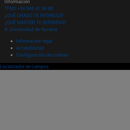
Información
TFNO +34 948 42 56 00
¿QUÉ GRADO TE INTERESA?
¿QUÉ MÁSTER TE INTERESA?
© Universidad de Navarra
Información legal
Accesibilidad
Configuración de cookies
Localizador de campus