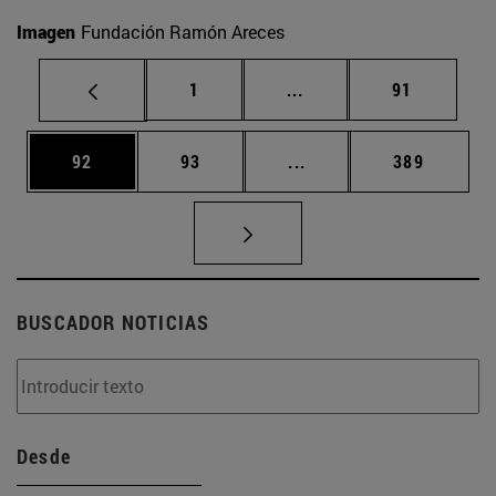
Imagen
Fundación Ramón Areces
Página
Páginas intermedias Us
Página
1
...
91
Página
Página
Páginas intermedias U
Página
92
93
...
389
BUSCADOR NOTICIAS
Desde