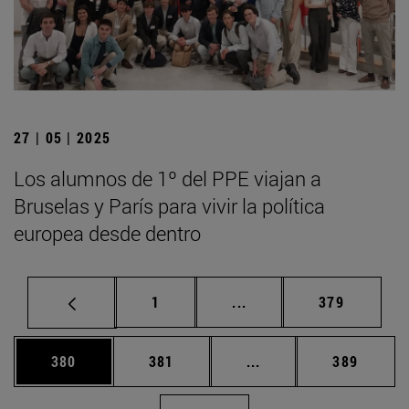
27 | 05 | 2025
Los alumnos de 1º del PPE viajan a
Bruselas y París para vivir la política
europea desde dentro
Página
Páginas intermedias Us
Página
1
...
379
Página
Página
Páginas intermedias 
Página
380
381
...
389