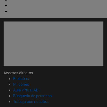
Accesos directos
(abre en nueva ventana)
Biblioteca
(abre en nueva ventana)
Mi correo
(abre en nueva ventana)
Aula virtual ADI
(abre en nueva ventana)
Búsqueda de personas
(abre en nueva ventana)
Trabaja con nosotros