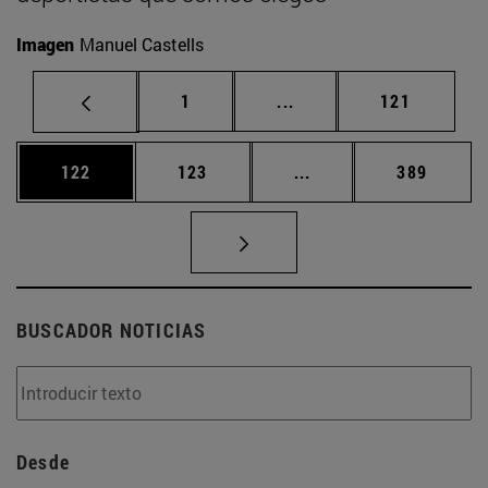
Imagen
Manuel Castells
Página
Páginas intermedias Us
Página
1
...
121
Página
Página
Páginas intermedias 
Página
122
123
...
389
BUSCADOR NOTICIAS
Desde