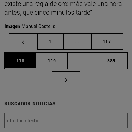
existe una regla de oro: más vale una hora
antes, que cinco minutos tarde"
Imagen
Manuel Castells
Página
Páginas intermedias Us
Página
1
...
117
Página
Página
Páginas intermedias 
Página
118
119
...
389
BUSCADOR NOTICIAS