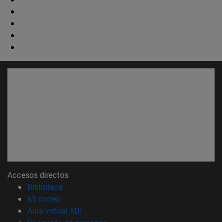
Accesos directos
(abre en nueva ventana)
Biblioteca
(abre en nueva ventana)
Mi correo
(abre en nueva ventana)
Aula virtual ADI
(abre en nueva ventana)