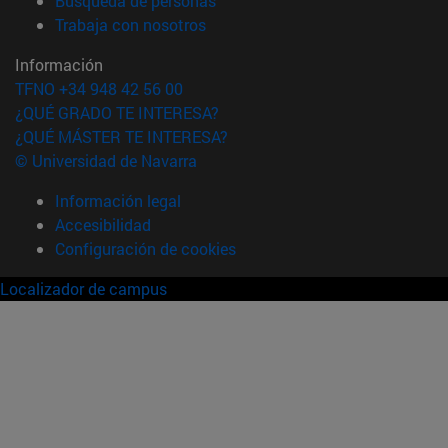
Búsqueda de personas
(abre en nueva ventana)
Trabaja con nosotros
Información
TFNO +34 948 42 56 00
¿QUÉ GRADO TE INTERESA?
¿QUÉ MÁSTER TE INTERESA?
© Universidad de Navarra
Información legal
Accesibilidad
Configuración de cookies
Localizador de campus