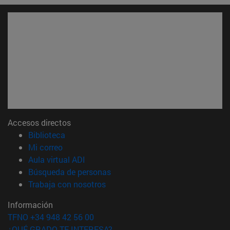
Accesos directos
(abre en nueva ventana)
Biblioteca
(abre en nueva ventana)
Mi correo
(abre en nueva ventana)
Aula virtual ADI
(abre en nueva ventana)
Búsqueda de personas
(abre en nueva ventana)
Trabaja con nosotros
Información
TFNO +34 948 42 56 00
¿QUÉ GRADO TE INTERESA?