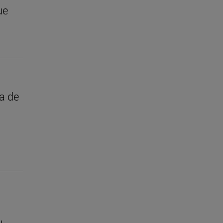
ue
ta de