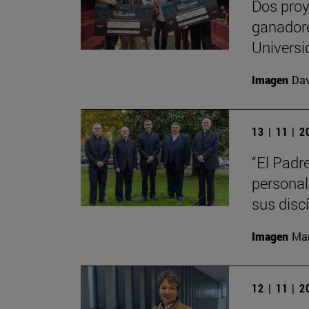
Dos proy
ganadore
Universi
Imagen
Da
13 | 11 | 
“El Padr
personal
sus disc
Imagen
Man
12 | 11 | 