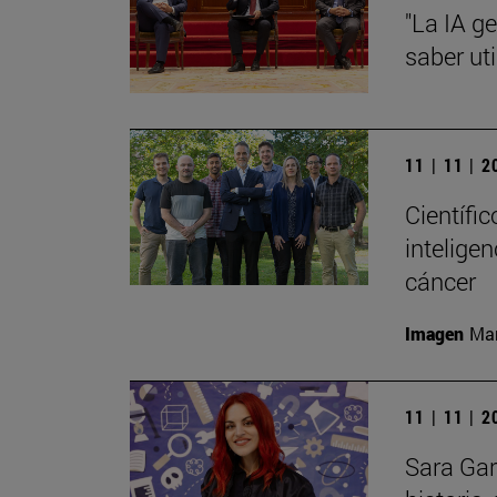
"La IA g
saber uti
11 | 11 | 
Científi
inteligen
cáncer
Imagen
Man
11 | 11 | 
Sara Gar