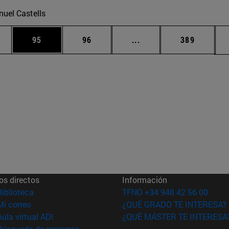
uel Castells
edias Use TAB para desplazarse.
ina
Página
Página
Páginas intermedias Us
Página
95
96
...
389
os directos
Información
(abre en nueva ventana)
Biblioteca
TFNO +34 948 42 56 00
(abre en nueva ventana)
Mi correo
¿QUÉ GRADO TE INTERESA?
(abre en nueva ventana)
Aula virtual ADI
¿QUÉ MÁSTER TE INTERESA
(abre en nueva ventana)
Búsqueda de personas