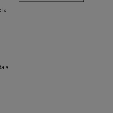
 la
da a