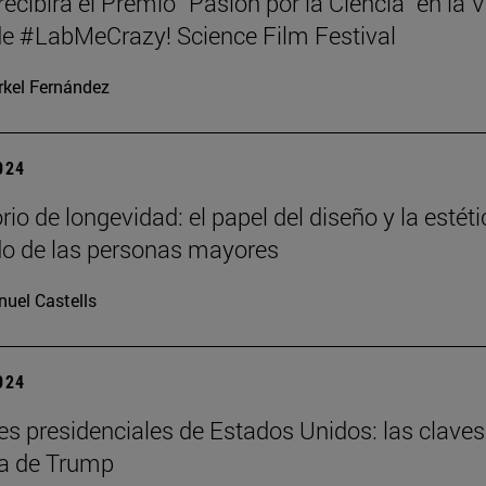
 recibirá el Premio “Pasión por la Ciencia” en la V
de #LabMeCrazy! Science Film Festival
kel Fernández
2024
io de longevidad: el papel del diseño y la estét
do de las personas mayores
uel Castells
2024
es presidenciales de Estados Unidos: las claves
ria de Trump