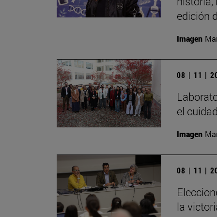
historia,
edición 
Imagen
Mar
08 | 11 | 
Laborator
el cuida
Imagen
Man
08 | 11 | 
Eleccion
la victo