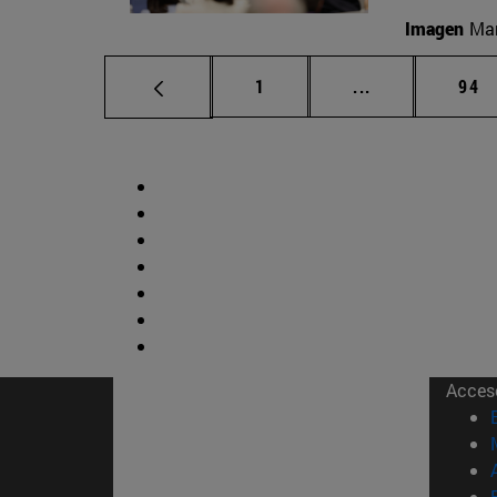
Imagen
Man
Página
Páginas interm
Pág
1
...
94
Acces