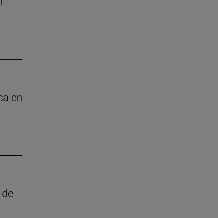
I
ica en
 de