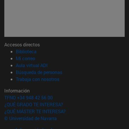
Accesos directos
(abre en nueva ventana)
Biblioteca
(abre en nueva ventana)
Mi correo
(abre en nueva ventana)
Aula virtual ADI
(abre en nueva ventana)
Búsqueda de personas
(abre en nueva ventana)
Trabaja con nosotros
Información
TFNO +34 948 42 56 00
¿QUÉ GRADO TE INTERESA?
¿QUÉ MÁSTER TE INTERESA?
© Universidad de Navarra