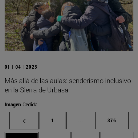
01 | 04 | 2025
Más allá de las aulas: senderismo inclusivo
en la Sierra de Urbasa
Imagen
Cedida
Página
Páginas intermedias Us
Página
1
...
376