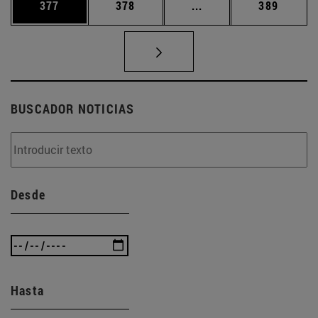
Página
Página
Páginas intermedias 
Página
377
378
...
389
BUSCADOR NOTICIAS
Desde
Hasta