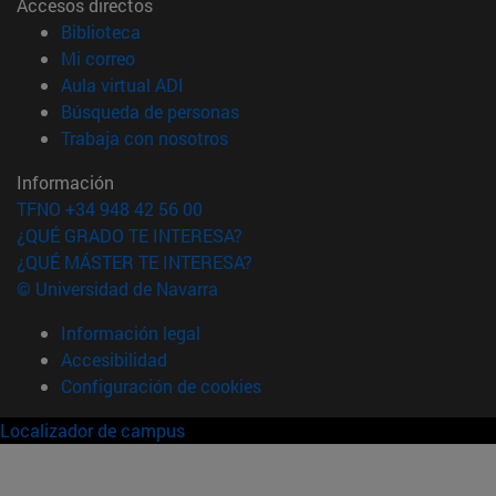
Accesos directos
(abre en nueva ventana)
Biblioteca
(abre en nueva ventana)
Mi correo
(abre en nueva ventana)
Aula virtual ADI
(abre en nueva ventana)
Búsqueda de personas
(abre en nueva ventana)
Trabaja con nosotros
Información
TFNO +34 948 42 56 00
¿QUÉ GRADO TE INTERESA?
¿QUÉ MÁSTER TE INTERESA?
© Universidad de Navarra
Información legal
Accesibilidad
Configuración de cookies
Localizador de campus