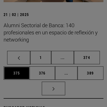
21 | 02 | 2025
Alumni Sectorial de Banca: 140
profesionales en un espacio de reflexión y
networking
Página
Páginas intermedias Us
Página
1
...
374
Página
Página
Páginas intermedias 
Página
375
376
...
389