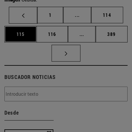
Página
Páginas intermedias Us
Página
1
...
114
Página
Página
Páginas intermedias 
Página
115
116
...
389
BUSCADOR NOTICIAS
Desde