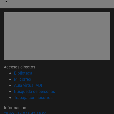
Accesos directos
(abre en nueva ventana)
Biblioteca
(abre en nueva ventana)
Mi correo
(abre en nueva ventana)
Aula virtual ADI
(abre en nueva ventana)
Búsqueda de personas
(abre en nueva ventana)
Trabaja con nosotros
Información
TFNO +34 948 42 56 00