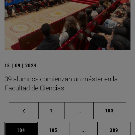
18 | 09 | 2024
39 alumnos comienzan un máster en la
Facultad de Ciencias
Página
Páginas intermedias Us
Página
1
...
103
Página
Página
Páginas intermedias 
Página
104
105
...
389