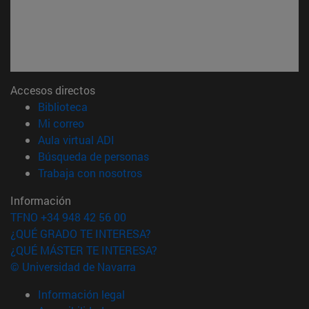
Accesos directos
(abre en nueva ventana)
Biblioteca
(abre en nueva ventana)
Mi correo
(abre en nueva ventana)
Aula virtual ADI
(abre en nueva ventana)
Búsqueda de personas
(abre en nueva ventana)
Trabaja con nosotros
Información
TFNO +34 948 42 56 00
¿QUÉ GRADO TE INTERESA?
¿QUÉ MÁSTER TE INTERESA?
© Universidad de Navarra
Información legal