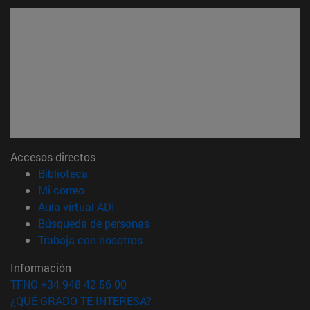
Accesos directos
(abre en nueva ventana)
Biblioteca
(abre en nueva ventana)
Mi correo
(abre en nueva ventana)
Aula virtual ADI
(abre en nueva ventana)
Búsqueda de personas
(abre en nueva ventana)
Trabaja con nosotros
Información
TFNO +34 948 42 56 00
¿QUÉ GRADO TE INTERESA?