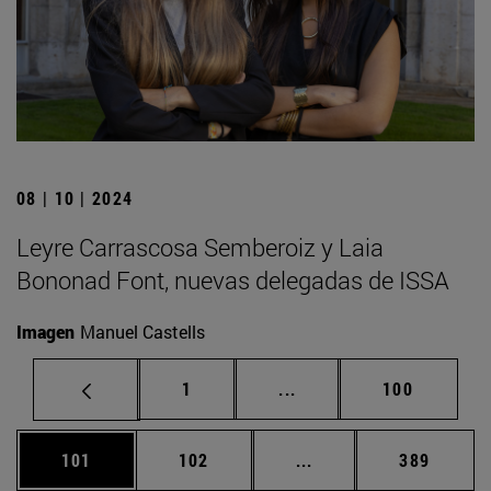
08 | 10 | 2024
Leyre Carrascosa Semberoiz y Laia
Bononad Font, nuevas delegadas de ISSA
Imagen
Manuel Castells
Página
Páginas intermedias Us
Página
1
...
100
Página
Página
Páginas intermedias 
Página
101
102
...
389