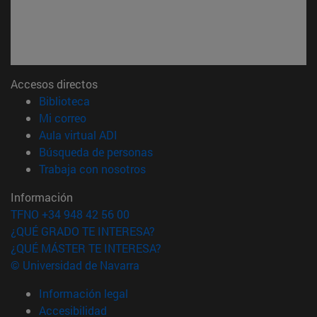
Accesos directos
(abre en nueva ventana)
Biblioteca
(abre en nueva ventana)
Mi correo
(abre en nueva ventana)
Aula virtual ADI
(abre en nueva ventana)
Búsqueda de personas
(abre en nueva ventana)
Trabaja con nosotros
Información
TFNO +34 948 42 56 00
¿QUÉ GRADO TE INTERESA?
¿QUÉ MÁSTER TE INTERESA?
© Universidad de Navarra
Información legal
Accesibilidad