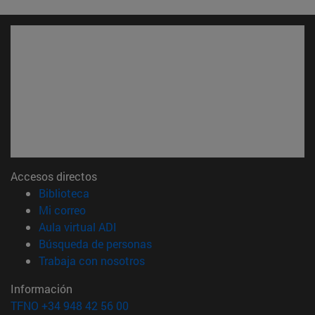
Accesos directos
(abre en nueva ventana)
Biblioteca
(abre en nueva ventana)
Mi correo
(abre en nueva ventana)
Aula virtual ADI
(abre en nueva ventana)
Búsqueda de personas
(abre en nueva ventana)
Trabaja con nosotros
Información
TFNO +34 948 42 56 00