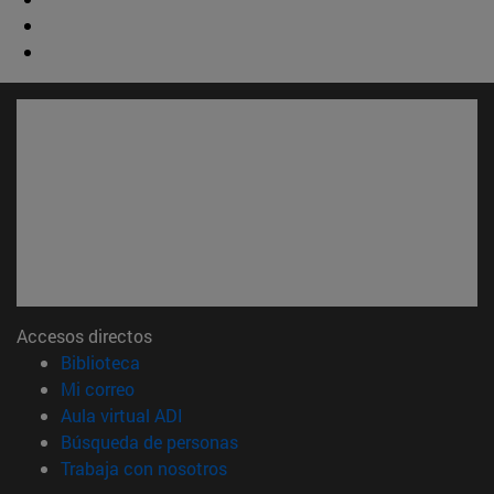
Accesos directos
(abre en nueva ventana)
Biblioteca
(abre en nueva ventana)
Mi correo
(abre en nueva ventana)
Aula virtual ADI
(abre en nueva ventana)
Búsqueda de personas
(abre en nueva ventana)
Trabaja con nosotros