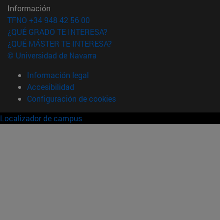
Información
TFNO +34 948 42 56 00
¿QUÉ GRADO TE INTERESA?
¿QUÉ MÁSTER TE INTERESA?
© Universidad de Navarra
Información legal
Accesibilidad
Configuración de cookies
Localizador de campus