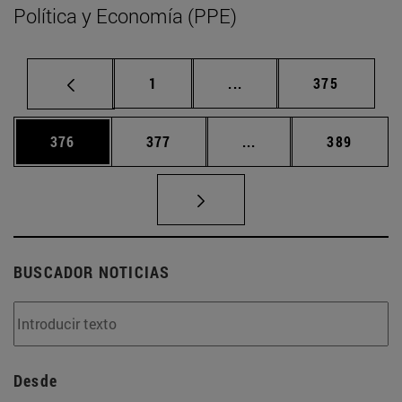
Política y Economía (PPE)
Página
Páginas intermedias Us
Página
1
...
375
Página
Página
Páginas intermedias 
Página
376
377
...
389
BUSCADOR NOTICIAS
Desde