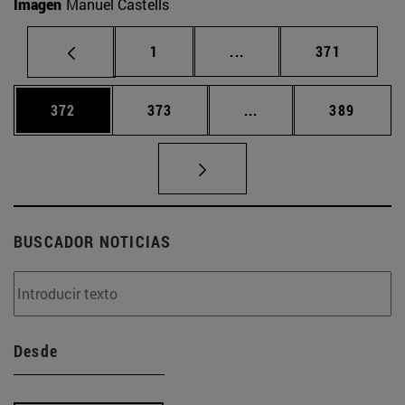
Imagen
Manuel Castells
Página
Páginas intermedias Us
Página
1
...
371
Página
Página
Páginas intermedias 
Página
372
373
...
389
BUSCADOR NOTICIAS
Desde