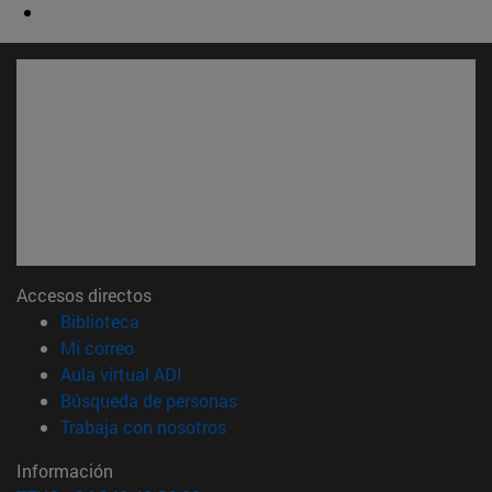
Accesos directos
(abre en nueva ventana)
Biblioteca
(abre en nueva ventana)
Mi correo
(abre en nueva ventana)
Aula virtual ADI
(abre en nueva ventana)
Búsqueda de personas
(abre en nueva ventana)
Trabaja con nosotros
Información