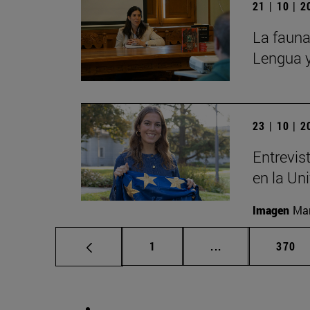
21 | 10 | 
La fauna
Lengua y
23 | 10 | 
Entrevis
en la Un
Imagen
Man
Página
Páginas intermed
Págin
1
...
370