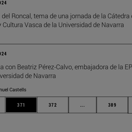
2024
 del Roncal, tema de una jornada de la Cátedra
 Cultura Vasca de la Universidad de Navarra
2024
ta con Beatriz Pérez-Calvo, embajadora de la 
iversidad de Navarra
uel Castells
ias Use TAB para desplazarse.
a
Página
Página
Páginas intermedias 
Página
371
372
...
389