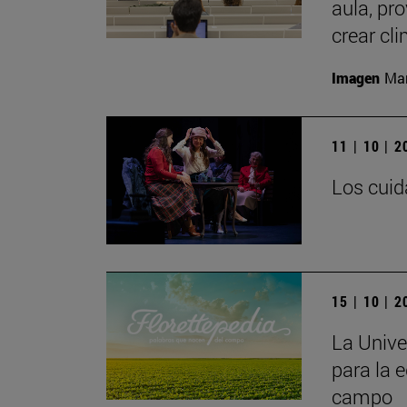
aula, pr
crear cl
Imagen
Man
11 | 10 | 
Los cuid
15 | 10 | 
La Unive
para la e
campo