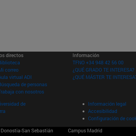
os directos
Información
(abre en nueva ventana)
Biblioteca
TFNO +34 948 42 56 00
(abre en nueva ventana)
Mi correo
¿QUÉ GRADO TE INTERESA?
(abre en nueva ventana)
Aula virtual ADI
¿QUÉ MÁSTER TE INTERESA
(abre en nueva ventana)
Búsqueda de personas
(abre en nueva ventana)
Trabaja con nosotros
versidad de
Información legal
rra
Accesibilidad
Configuración de coo
Donostia-San Sebastián
Campus Madrid