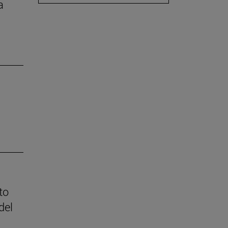
a
to
del