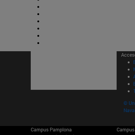
Acces
© Uni
Nava
Campus Pamplona
Campus 