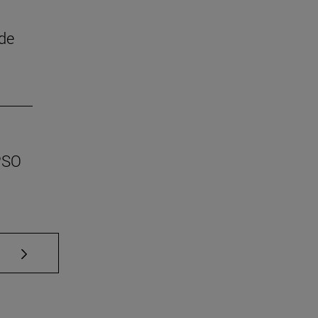
 de
EPSO
Use TAB para desplazarse.