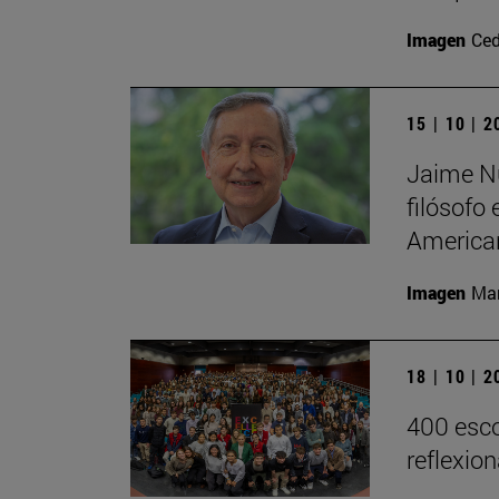
Imagen
Ced
15 | 10 | 
Jaime Nu
filósofo
America
Imagen
Man
18 | 10 | 
400 esco
reflexio