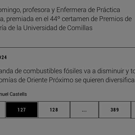
mingo, profesora y Enfermera de Práctica
, premiada en el 44º certamen de Premios de
ía de la Universidad de Comillas
2024
nda de combustibles fósiles va a disminuir y t
omías de Oriente Próximo se quieren diversifica
uel Castells
ias Use TAB para desplazarse.
a
Página
Página
Páginas intermedias 
Página
127
128
...
389