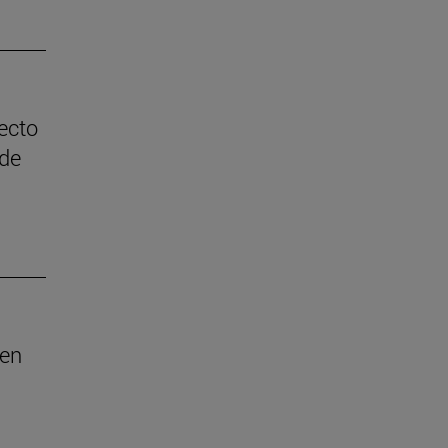
ecto
 de
nen