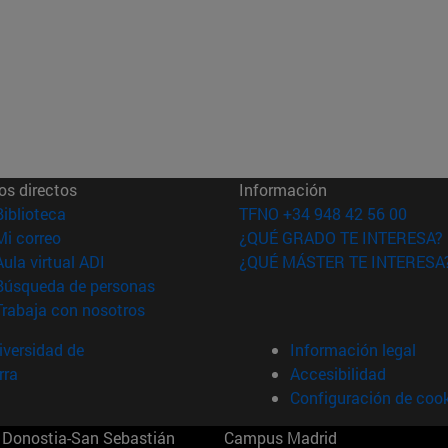
os directos
Información
(abre en nueva ventana)
Biblioteca
TFNO +34 948 42 56 00
(abre en nueva ventana)
Mi correo
¿QUÉ GRADO TE INTERESA?
(abre en nueva ventana)
Aula virtual ADI
¿QUÉ MÁSTER TE INTERESA
(abre en nueva ventana)
Búsqueda de personas
(abre en nueva ventana)
Trabaja con nosotros
versidad de
Información legal
rra
Accesibilidad
Configuración de coo
Donostia-San Sebastián
Campus Madrid