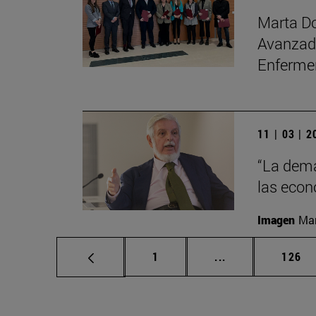
Marta Do
Avanzada
Enfermer
11 | 03 | 
“La dema
las econ
Imagen
Man
Página
Páginas intermed
Págin
1
...
126