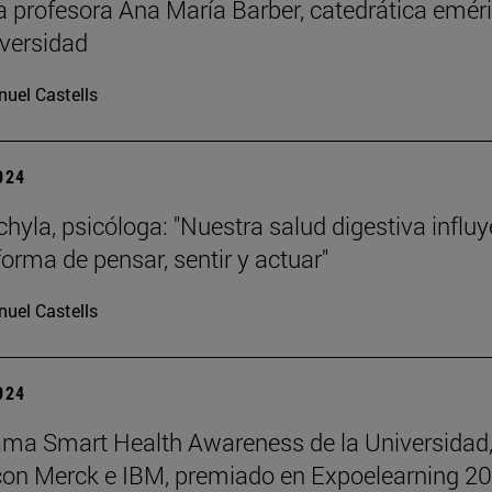
la profesora Ana María Barber, catedrática emér
iversidad
uel Castells
2024
chyla, psicóloga: "Nuestra salud digestiva influy
forma de pensar, sentir y actuar"
uel Castells
2024
ama Smart Health Awareness de la Universidad,
con Merck e IBM, premiado en Expoelearning 2