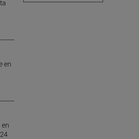
ita
e en
 en
024