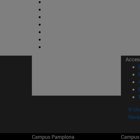
Acces
© Uni
Nava
Campus Pamplona
Campus 