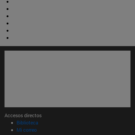
Accesos directos
(abre en nueva ventana)
Biblioteca
(abre en nueva ventana)
Mi correo