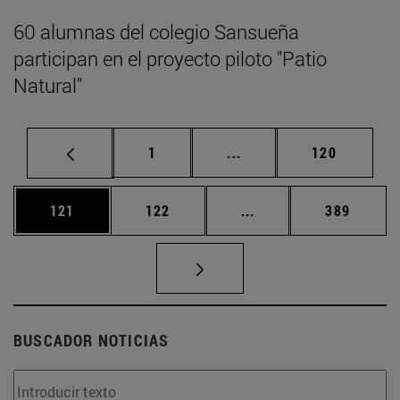
60 alumnas del colegio Sansueña
participan en el proyecto piloto "Patio
Natural"
Página
Páginas intermedias Us
Página
1
...
120
Página
Página
Páginas intermedias 
Página
121
122
...
389
BUSCADOR NOTICIAS