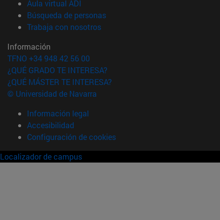
(abre en nueva ventana)
Aula virtual ADI
(abre en nueva ventana)
Búsqueda de personas
(abre en nueva ventana)
Trabaja con nosotros
Información
TFNO +34 948 42 56 00
¿QUÉ GRADO TE INTERESA?
¿QUÉ MÁSTER TE INTERESA?
© Universidad de Navarra
Información legal
Accesibilidad
Configuración de cookies
Localizador de campus