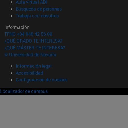
(abre en nueva ventana)
Aula virtual ADI
(abre en nueva ventana)
Búsqueda de personas
(abre en nueva ventana)
Trabaja con nosotros
Información
TFNO +34 948 42 56 00
¿QUÉ GRADO TE INTERESA?
¿QUÉ MÁSTER TE INTERESA?
© Universidad de Navarra
Información legal
Accesibilidad
Configuración de cookies
Localizador de campus