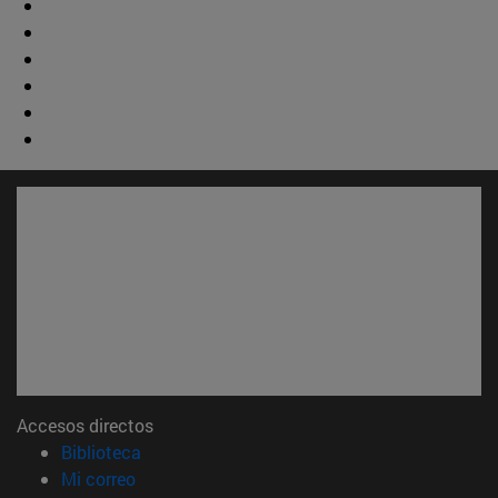
Accesos directos
(abre en nueva ventana)
Biblioteca
(abre en nueva ventana)
Mi correo