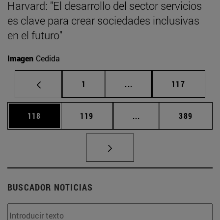
Harvard: "El desarrollo del sector servicios
es clave para crear sociedades inclusivas
en el futuro"
Imagen
Cedida
Página
Páginas intermedias Us
Página
1
...
117
Página
Página
Páginas intermedias 
Página
118
119
...
389
BUSCADOR NOTICIAS