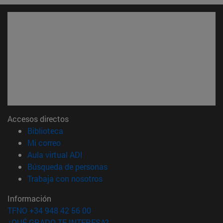
Accesos directos
(abre en nueva ventana)
Biblioteca
(abre en nueva ventana)
Mi correo
(abre en nueva ventana)
Aula virtual ADI
(abre en nueva ventana)
Búsqueda de personas
(abre en nueva ventana)
Trabaja con nosotros
Información
TFNO +34 948 42 56 00
¿QUÉ GRADO TE INTERESA?