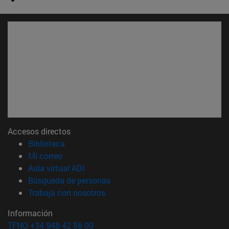
Accesos directos
(abre en nueva ventana)
Biblioteca
(abre en nueva ventana)
Mi correo
(abre en nueva ventana)
Aula virtual ADI
(abre en nueva ventana)
Búsqueda de personas
(abre en nueva ventana)
Trabaja con nosotros
Información
TFNO +34 948 42 56 00