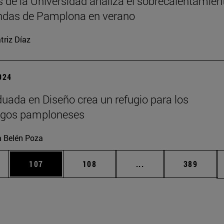
s de la Universidad analiza el sobrecalentamien
endas de Pamplona en verano
triz Díaz
2024
uada en Diseño crea un refugio para los
agos pamploneses
 Belén Poza
ias Use TAB para desplazarse.
a
Página
Página
Páginas intermedias 
Página
107
108
...
389