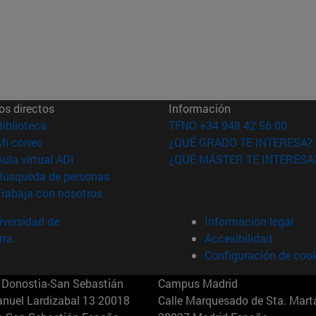
os directos
Información
(abre en nueva ventana)
Biblioteca
TFNO +34 948 42 56 00
(abre en nueva ventana)
Mi correo
¿QUÉ GRADO TE INTERESA?
(abre en nueva ventana)
Aula virtual ADI
¿QUÉ MÁSTER TE INTERESA
(abre en nueva ventana)
Búsqueda de personas
(abre en nueva ventana)
Trabaja con nosotros
versidad de
Información legal
rra
Accesibilidad
Configuración de coo
Donostia-San Sebastián
Campus Madrid
anuel Lardizabal 13 20018
Calle Marquesado de Sta. Marta