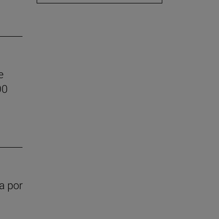
e
00
a por