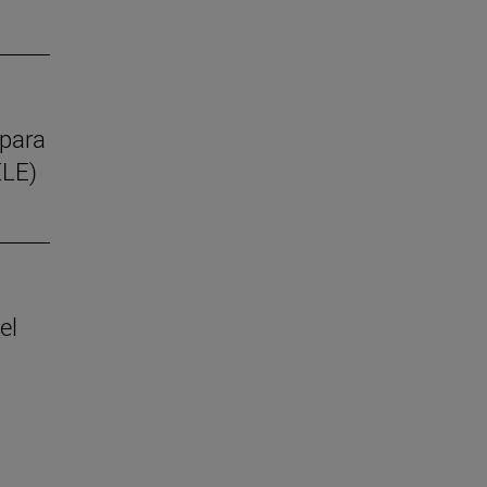
 para
ELE)
el