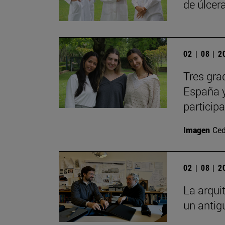
de úlcer
02 | 08 | 
Tres gra
España y
particip
Imagen
Ced
02 | 08 | 
La arqui
un antig