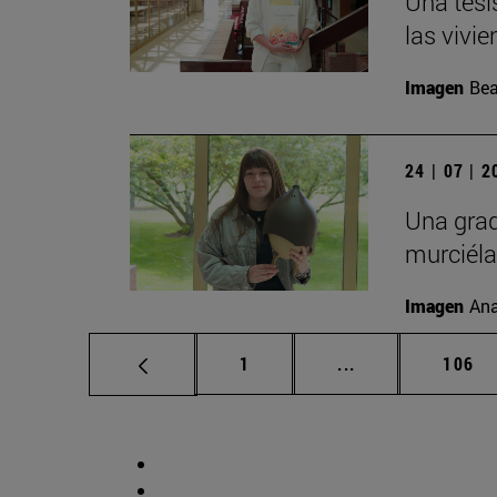
Una tesi
las vivi
Imagen
Bea
24 | 07 | 
Una grad
murciél
Imagen
Ana
Página
Páginas intermed
Págin
1
...
106