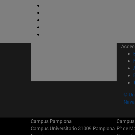
Acces
© Uni
Nava
Campus Pamplona
Campus 
Campus Universitario 31009 Pamplona
Pº de M