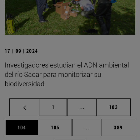
17 | 09 | 2024
Investigadores estudian el ADN ambiental
del río Sadar para monitorizar su
biodiversidad
Página
Páginas intermedias Us
Página
1
...
103
Página
Página
Páginas intermedias 
Página
104
105
...
389