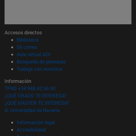
Accesos directos
(abre en nueva ventana)
Biblioteca
(abre en nueva ventana)
Mi correo
(abre en nueva ventana)
Aula virtual ADI
(abre en nueva ventana)
Búsqueda de personas
(abre en nueva ventana)
Trabaja con nosotros
Información
TFNO +34 948 42 56 00
¿QUÉ GRADO TE INTERESA?
¿QUÉ MÁSTER TE INTERESA?
© Universidad de Navarra
Información legal
Accesibilidad