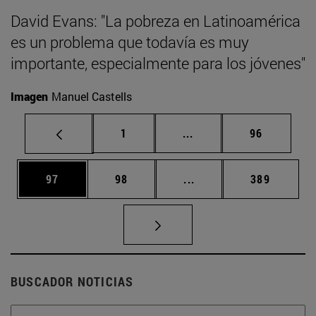
David Evans: "La pobreza en Latinoamérica
es un problema que todavía es muy
importante, especialmente para los jóvenes"
Imagen
Manuel Castells
Página
Páginas intermedias Us
Página
1
...
96
Página
Página
Páginas intermedias U
Página
97
98
...
389
BUSCADOR NOTICIAS