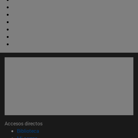
Accesos directos
(abre en nueva ventana)
Biblioteca
(abre en nueva ventana)