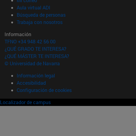
Mi correo
(abre en nueva ventana)
Aula virtual ADI
(abre en nueva ventana)
Búsqueda de personas
(abre en nueva ventana)
Trabaja con nosotros
Información
TFNO +34 948 42 56 00
¿QUÉ GRADO TE INTERESA?
¿QUÉ MÁSTER TE INTERESA?
© Universidad de Navarra
Información legal
Accesibilidad
Configuración de cookies
Localizador de campus