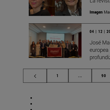
La revis
Imagen
Man
04 | 12 | 
José Man
europea 
profundi
Página
Páginas interm
Pág
1
...
90