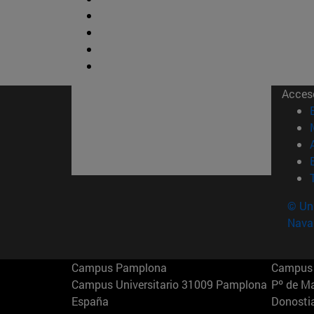
Acces
© Uni
Nava
Campus Pamplona
Campus 
Campus Universitario 31009 Pamplona
Pº de M
España
Donosti