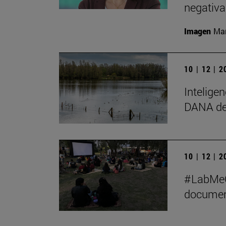
negativa
Imagen
Man
10 | 12 | 
Inteligen
DANA de
10 | 12 | 
#LabMeCr
document