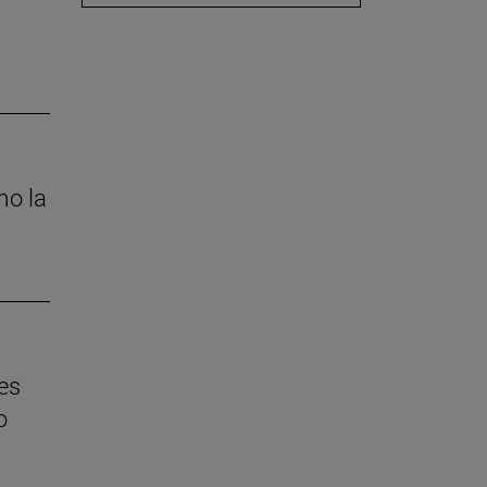
mo la
es
o