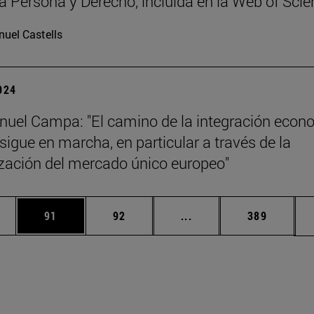
ta Persona y Derecho, incluida en la Web of Sci
uel Castells
2024
uel Campa: "El camino de la integración econ
sigue en marcha, en particular a través de la
zación del mercado único europeo"
edias Use TAB para desplazarse.
ina
Página
Página
Páginas intermedias Us
Página
91
92
...
389