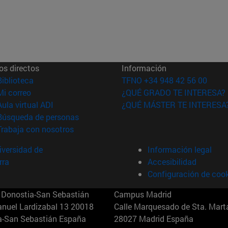
os directos
Información
(abre en nueva ventana)
Biblioteca
TFNO +34 948 42 56 00
(abre en nueva ventana)
Mi correo
¿QUÉ GRADO TE INTERESA?
(abre en nueva ventana)
Aula virtual ADI
¿QUÉ MÁSTER TE INTERESA
(abre en nueva ventana)
Búsqueda de personas
(abre en nueva ventana)
Trabaja con nosotros
versidad de
Información legal
rra
Accesibilidad
Configuración de coo
Donostia-San Sebastián
Campus Madrid
anuel Lardizabal 13 20018
Calle Marquesado de Sta. Marta
a-San Sebastián España
28027 Madrid España