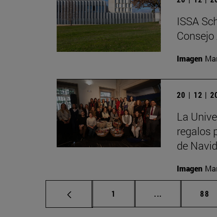
ISSA Sch
Consejo 
Imagen
Man
20 | 12 | 
La Unive
regalos 
de Navid
Imagen
Man
Página
Páginas interm
Pág
1
...
88