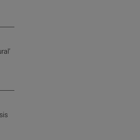
ral’
sis