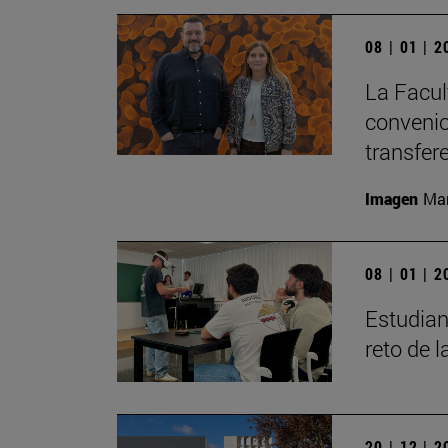
08 | 01 | 
La Facul
convenio
transfer
Imagen
Man
08 | 01 | 
Estudian
reto de 
20 | 12 | 