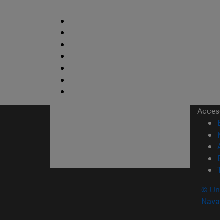
Acces
© Uni
Nava