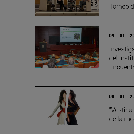
Torneo d
09 | 01 | 
Investig
del Inst
Encuent
08 | 01 | 
"Vestir a
de la mo