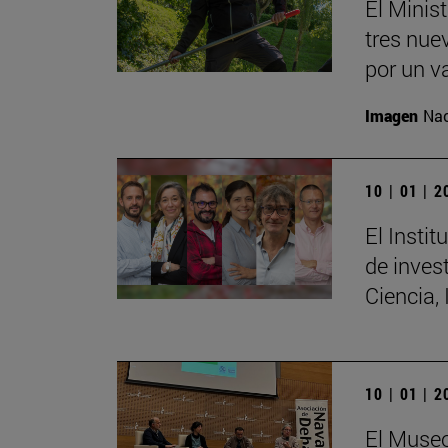
El Minis
tres nue
por un v
Imagen
Nac
10 | 01 | 
El Insti
de invest
Ciencia,
10 | 01 | 
El Museo