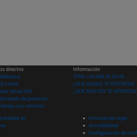
os directos
Información
(abre en nueva ventana)
Biblioteca
TFNO +34 948 42 56 00
(abre en nueva ventana)
Mi correo
¿QUÉ GRADO TE INTERESA?
(abre en nueva ventana)
Aula virtual ADI
¿QUÉ MÁSTER TE INTERESA
(abre en nueva ventana)
Búsqueda de personas
(abre en nueva ventana)
Trabaja con nosotros
versidad de
Información legal
rra
Accesibilidad
Configuración de coo