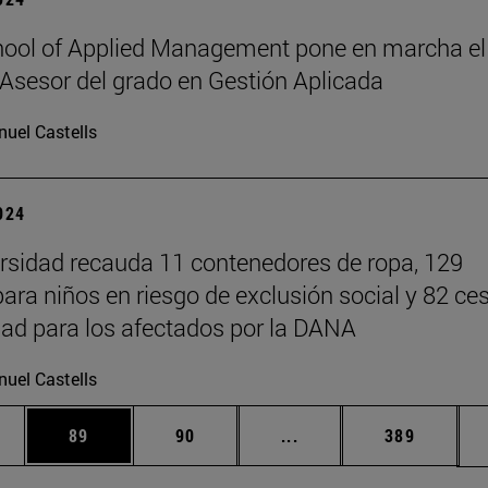
ool of Applied Management pone en marcha el
Asesor del grado en Gestión Aplicada
uel Castells
2024
rsidad recauda 11 contenedores de ropa, 129
para niños en riesgo de exclusión social y 82 ce
ad para los afectados por la DANA
uel Castells
edias Use TAB para desplazarse.
ina
Página
Página
Páginas intermedias Us
Página
89
90
...
389