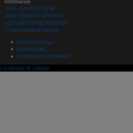
Información
TFNO +34 948 42 56 00
¿QUÉ GRADO TE INTERESA?
¿QUÉ MÁSTER TE INTERESA?
© Universidad de Navarra
Información legal
Accesibilidad
Configuración de cookies
Localizador de campus