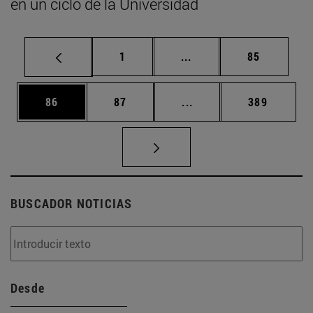
en un ciclo de la Universidad
Página
Páginas intermedias Us
Página
1
...
85
Página
Página
Páginas intermedias U
Página
86
87
...
389
BUSCADOR NOTICIAS
Desde