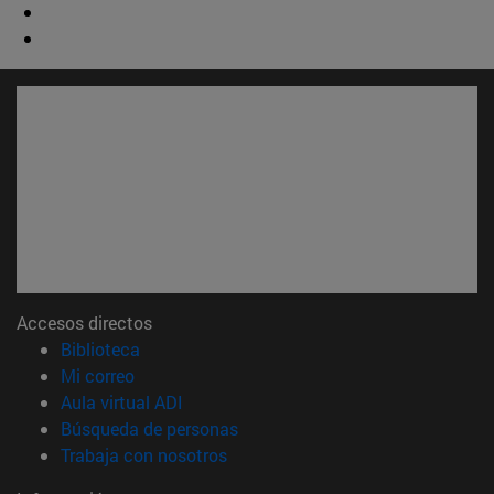
Accesos directos
(abre en nueva ventana)
Biblioteca
(abre en nueva ventana)
Mi correo
(abre en nueva ventana)
Aula virtual ADI
(abre en nueva ventana)
Búsqueda de personas
(abre en nueva ventana)
Trabaja con nosotros